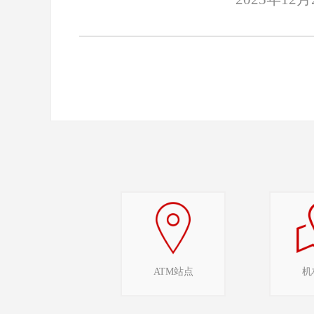
ATM站点
机