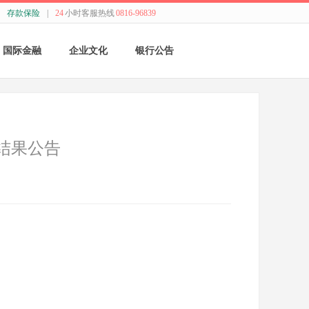
存款保险
|
24
小时客服热线
0816-96839
国际金融
企业文化
银行公告
国际结算
新闻动态
采购公告
贸易融资
精神理念
董监事会公告
结果公告
业务流程
价值观念
银行年报
外汇业务动态
管理文化
其他
特色业务
经营哲学
跨境人民币
关于我们