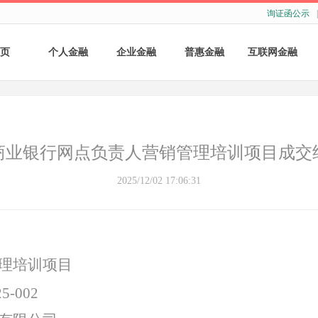
询证函公示
|
页
个人金融
企业金融
普惠金融
互联网金融
个人存款
账户服务
个人贷款
个人网银
个人理财
基础结算服务
普惠小微贷款
企业网银
商业银行网点负责人营销管理培训项目成交
银行卡
存款产品
手机银行
2025/12/02 17:06:31
财商教育
基础融资
自助银行
财富管理
票据融资
理培训项目
供应链融资
5-002
担保与承诺