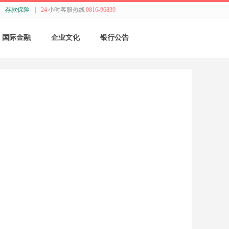
存款保险
|
24
小时客服热线
0816-96839
国际金融
企业文化
银行公告
国际结算
新闻动态
采购公告
贸易融资
精神理念
董监事会公告
业务流程
价值观念
银行年报
外汇业务动态
管理文化
其他
特色业务
经营哲学
跨境人民币
关于我们