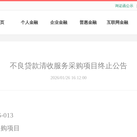
询证函公示
|
页
个人金融
企业金融
普惠金融
互联网金融
个人存款
账户服务
个人贷款
个人网银
个人理财
基础结算服务
普惠小微贷款
企业网银
不良贷款清收服务采购项目终止公告
银行卡
存款产品
手机银行
2026/01/26 16:12:00
财商教育
基础融资
自助银行
财富管理
票据融资
-013
供应链融资
采购项目
担保与承诺