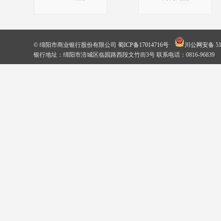
© 绵阳市商业银行股份有限公司
蜀ICP备17014716号
川公网安备 510
银行地址：绵阳市涪城区临园路西段文竹街3号 联系电话：0816-96839