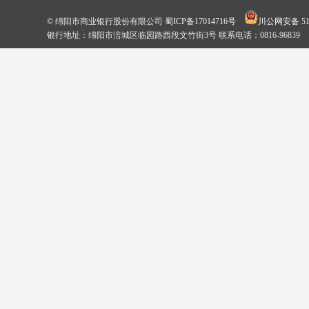
© 绵阳市商业银行股份有限公司
蜀ICP备17014716号
川公网安备 510
银行地址：绵阳市涪城区临园路西段文竹街3号 联系电话：0816-96839