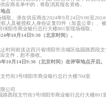
用供应商名单中的，将取消其报名资格。
、地点
领取。潜在供应商在2
02
4
年
9
月
24
日9:0
0
至2
02
4
授权人及被授权人身份证复印件
（加盖公章）
、
号绵阳市商业银行总行大楼801室现场领取。
2
4
年
10
月
14
日
9
:
3
0（北京时间）。
截止时间前送达
四川省绵阳市
涪城区临园路西段文
响应文件，恕不接收。
4
年
1
0
月
14
日
9
:
3
0（北京时间）在
评审
地点开启。
文竹街3号绵阳市商业银行总行大楼
704
室
有限公司
路西段文竹街3号绵阳市商业银行总行大楼801