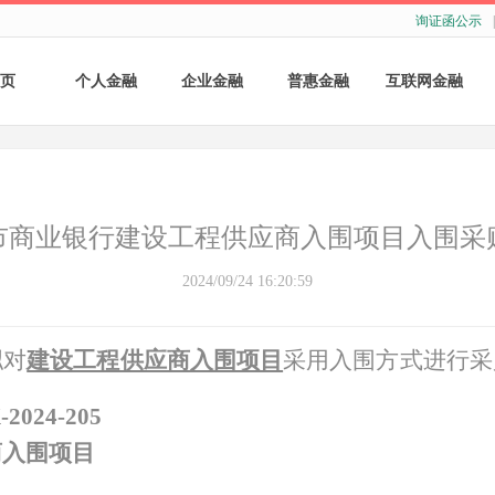
询证函公示
|
页
个人金融
企业金融
普惠金融
互联网金融
个人存款
账户服务
个人贷款
个人网银
个人理财
基础结算服务
普惠小微贷款
企业网银
市商业银行建设工程供应商入围项目入围采
银行卡
存款产品
手机银行
2024/09/24 16:20:59
财商教育
基础融资
自助银行
拟对
建设工程供应商入围项目
采用
入围
方式进行采
财富管理
票据融资
-
202
4
-
205
供应链融资
商入围项目
担保与承诺