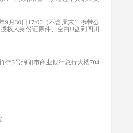
年
9
月
30
日1
7
:0
0
（不含周末）
携带
公
被授权人身份证原件、空白U盘到四川
竹街3号绵阳市商业银行总行大楼
704
室