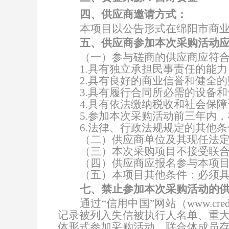
四
、供应商邀请方式：
本项目以公告形式在绵阳市商业
五
、供应商参加本次采购活动
（一）参与
磋商
的供应商应符
1.具有独立承担民事责任的能力
2.具有良好的商业信誉和健全
3.具有履行合同所必需的设备
4.具有依法缴纳税收和社会保
5.参加本次采购活动前三年内
6.法律、行政法规规定的其他
（二）供应商单位及其现任法
（三）本次采购项目不接受联
（四）供应商应报名参与本项
（五）本项目其他条件：
必须
七
、禁止参加本次采购活动的
通过“信用中国”网站（www.credi
记录
被列入失信被执行人名单、重
体形式参加采购活动，联合体成员