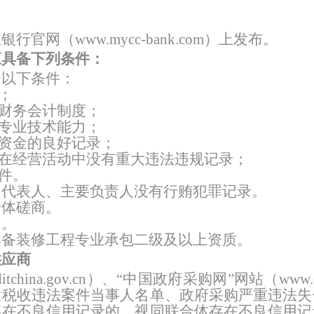
特色中间业务
银行官网（w
ww.mycc-bank.com
）上发布。
应具备下列条件：
现金管理
合以下条件：
；
的财务会计制度
；
和专业技术能力
；
障资金的良好记录
；
，在经营活动中没有重大违法违规记录
；
条件。
定代表人、主要负责人没有行贿犯罪记录。
合体
磋商
。
目。
具备装修工程专业承包二级及以上资质
。
供应商
tchina.gov.cn）、“中国政府采购网”网站（www.c
大税收违法案件当事人名单、政府采购严重违法失
存在不良信用记录的，视同联合体存在不良信用记