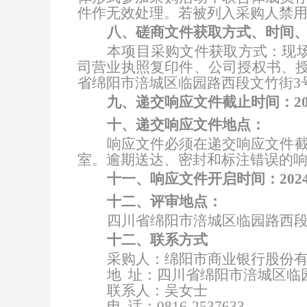
件作无效处理。若被列入采购人禁
八
、
磋商
文件获取方式、时间
本项目采购文件获取方式：现场
司营业执照复印件、
公司授权书、
省绵阳市涪城区临园路西段文竹街3
九
、递交响应文件截止时间：20
十
、递交响应文件地点：
响应文件必须在递交响应文件
室
。逾期送达、密封和标注错误的
十一
、响应文件开启时间：202
十
二
、
评审
地点：
四川省绵阳市
涪城区临园路西段
十二、联系方式
采购人：
绵阳市商业银行股份
地 址：
四川省绵阳市涪城区临园
联系人：吴女士
电 话：
0816-2537633