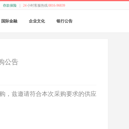
存款保险
|
24
小时客服热线
0816-96839
国际金融
企业文化
银行公告
国际结算
新闻动态
采购公告
贸易融资
精神理念
董监事会公告
购公告
业务流程
价值观念
银行年报
外汇业务动态
管理文化
其他
购，兹邀请符合本次采购要求的供应
特色业务
经营哲学
跨境人民币
关于我们